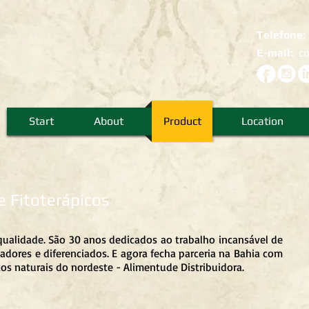
Telefone
E-mail:
c
Start
About
Product
Location
e Fitoterápicos
qualidade. São 30 anos dedicados ao trabalho incansável de
vadores e diferenciados. E agora fecha parceria na Bahia com
tos naturais do nordeste - Alimentude Distribuidora.