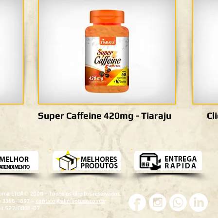
Super Caffeine 420mg - Tiaraju
Cl
roma LTDA© 2008 - Todos os direitos reservados.
1) 3366-1897 -
contato@alimentude.com.br
24.527/0001-07