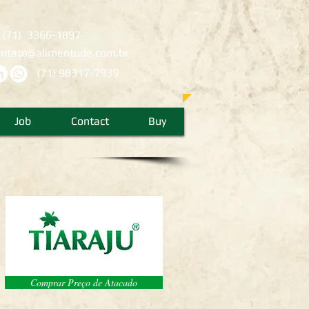
:
(71) 3366-1897
ontato@alimentude.com.br
(71) 98317-7939
Job
Contact
Buy
Comprar Preço de Atacado