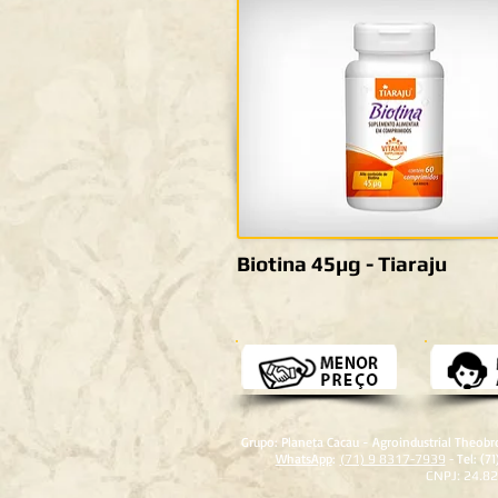
Biotina 45µg - Tiaraju
Grupo: Planeta Cacau - Agroindustrial Theob
WhatsApp
:
Tel: (7
(71) 9 8317-7939
-
CNPJ: 24.8