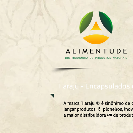
Tiaraju - Encapsulados 
A marca Tiaraju ®️ é sinônimo de 
lançar produtos 💊 pioneiros, ino
a maior distribuidora 🚛 de produ